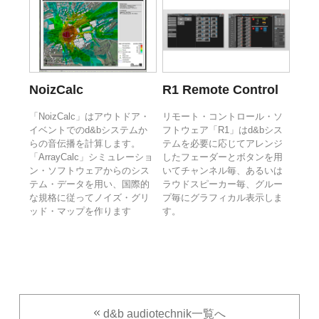
NoizCalc
R1 Remote Control
「NoizCalc」はアウトドア・
リモート・コントロール・ソ
イベントでのd&bシステムか
フトウェア「R1」はd&bシス
らの音伝播を計算します。
テムを必要に応じてアレンジ
「ArrayCalc」シミュレーショ
したフェーダーとボタンを用
ン・ソフトウェアからのシス
いてチャンネル毎、あるいは
テム・データを用い、国際的
ラウドスピーカー毎、グルー
な規格に従ってノイズ・グリ
プ毎にグラフィカル表示しま
ッド・マップを作ります
す。
d&b audiotechnik一覧へ